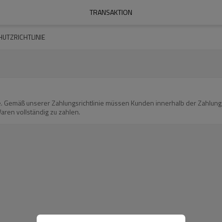
TRANSAKTION
UTZRICHTLINIE
. Gemäß unserer Zahlungsrichtlinie müssen Kunden innerhalb der Zahlungs
aren vollständig zu zahlen.