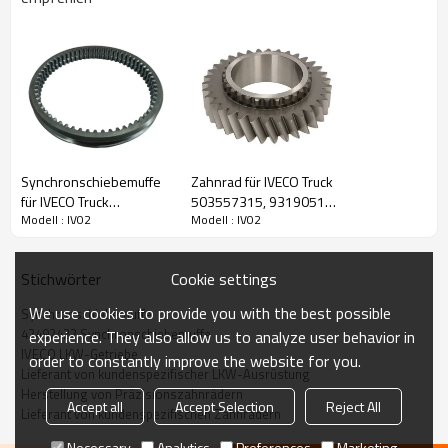
Inhalt
Artikel
Synchronschiebemuffe
Zahnrad für IVECO Truck
Teilename
Synchronschiebemuffe
für IVECO Truck
503557315, 93190519,
Modell : IV02
Modell : IV02
OEM-Nr.
42492422, 42574967, 7982227, 0689814,
42540016, 42549965,
1290972,
2119219, 0002630423, 0002630523,
503484975-PAIRGEARS
81323020058-
81324020102, 81324020111,
PAIRGEARS
81324020237, 5000289825, 5600684409,
Cookie settings
Stichwörter
1526857, 1527459, 0769186286,
1296333011, 1296333023, 1297333139,
103206, 99707399504, 1333390200,
We use cookies to provide you with the best possible
Synchronschiebemuffe
194630
42492422 Synchronschiebemuffe
experience. They also allow us to analyze user behavior in
Zähne
/
IVECO LKW-Getriebe
order to constantly improve the website for you.
Lieferant von kundenspezifischer LKW-Ausrüstung
Größe
/
Herstellung von Präzisionszahnrädern
Gewicht (kg）
2,55
Accept all
Accept Selection
Reject All
Lieferant von kundenspezifischen Zahnrädern
Anwendung
IVECO, DAF, MERCEDES, MAN, RENAULT,
VOLVO, ZF, ASTRA, SETRA, ISUZU, PEGASO
Necessary
Analytics
Preferences
Marketing