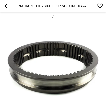
SYNCHRONSCHIEBEMUFFE FÜR IVECO TRUCK 42492422, 42574967, 7982227-PAIRGEARS
1
/
1