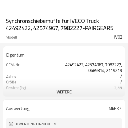
Synchronschiebemuffe für IVECO Truck
42492422, 42574967, 7982227-PAIRGEARS
IV02
Modell
Eigentum
42492422, 42574967, 7982227,
OEM-Nr.
0689814, 2119219
/
Zähne
/
Größe
2,55
Gewicht (kg)
WEITERE
Zähne rasieren
Verfahren
20CrMnTi
Material
Aufkohlen
Wärmebehandlung
Auswertung
MEHR
58-63HRC
Härte
Kugelstrahlen
Oberflächenbehandlung
BEWERTUNG HINZUFÜGEN