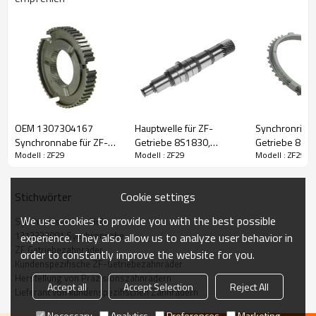
Inhalt
Artikel
OEM 1307304167
Hauptwelle für ZF-
Synchronring 
Teilename
Synchronisations-Hub
Synchronnabe für ZF-
Getriebe 8S1830,
Getriebe 8S2
Modell : ZF29
Modell : ZF29
Modell : ZF29
Getriebe 9S75, S5-42-
18S1831, 1356304035,
9S1110, 126
OEM-Nr.
93163920, 0069909, 0002629835,
81324200152, 5001831875, 5600738154,
PAIRGEARS
42579481,
1268304445-
20853013, 1313333001, 115958,
81322020139-
PAIRGEARS
1332612300
Cookie settings
Stichwörter
PAIRGEARS
Zähne
/
We use cookies to provide you with the best possible
Synchronisations-Hub
Größe
/
1313333001 Synchronnabe
experience. They also allow us to analyze user behavior in
Gewicht (kg）
2,05
ZF Getriebezahnräder
order to constantly improve the website for you.
Anwendung
IVECO, DAF, MERCEDES, MAN, RENAULT,
Kundenspezifische ZF-Getriebezahnräder
VOLVO, ZF, ASTRA, ISUZU
Herstellung von Präzisionszahnrädern
Accept all
Accept Selection
Reject All
Beschreibung:
Lieferant von kundenspezifischen Zahnrädern
Die Synchronnabe OEM Nr. 42540015, 42541902,
503557213, 1621139, 1643382, 81324200278,
Necessary
Analytics
Preferences
Marketing