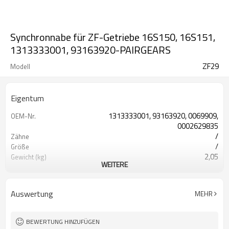
Synchronnabe für ZF-Getriebe 16S150, 16S151,
1313333001, 93163920-PAIRGEARS
ZF29
Modell
Eigentum
1313333001, 93163920, 0069909,
OEM-Nr.
0002629835
/
Zähne
/
Größe
2,05
Gewicht (kg)
WEITERE
Zähne rasieren
Verfahren
20CrMnTi
Material
Aufkohlen
Wärmebehandlung
Auswertung
MEHR
58-63HRC
Härte
Kugelstrahlen
Oberflächenbehandlung
BEWERTUNG HINZUFÜGEN