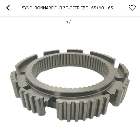
SYNCHRONNABE FÜR ZF-GETRIEBE 16S150, 16S151, 1313333001, 93163920-PAIRGEARS
1
/
1