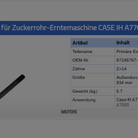
für Zuckerrohr-Erntemaschine CASE IH A77
Inhalt
Artikel
Teilename
Primäre Ex
OEM-Nr.
87246767-
Zähne
Z=14
Größe
Außendurc
934 mm
Gewicht (kg）
5.7
Anwendung
Case IH A7
A7000
WEITERE
Beschreibung:
Die Primärextraktionswelle OE
passend für den Zuckerrohrernt
A8800, 7000, 7700, A7000.