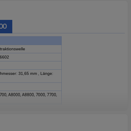
00
traktionswelle
6602
hmesser: 31,65 mm
, Länge:
700, A8000, A8800, 7000, 7700,
M-Nr. 87246767-6602 ist
er Case IH A7700, A8000,