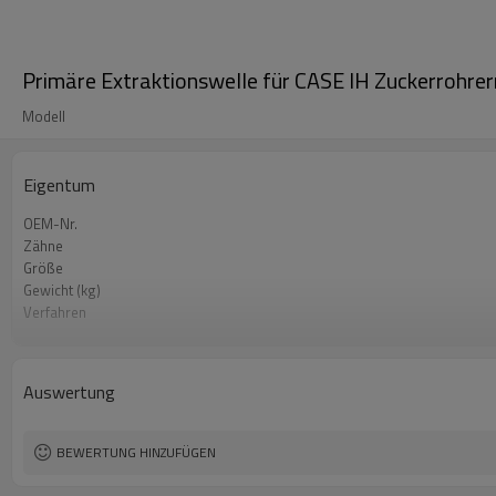
Primäre Extraktionswelle für CASE IH Zuckerro
Modell
Eigentum
OEM-Nr.
Zähne
Größe
Gewicht (kg)
Verfahren
Material
Wärmebehandlung
Härte
Auswertung
Oberflächenbehandlung
BEWERTUNG HINZUFÜGEN