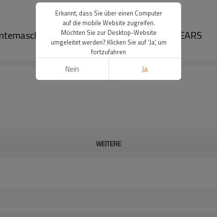
Erkannt, dass Sie über einen Computer
auf die mobile Website zugreifen.
hrerntemaschine A7700 87246767-6602-PAIRGEARS
Möchten Sie zur Desktop-Website
umgeleitet werden? Klicken Sie auf 'Ja', um
fortzufahren
Nein
Ja
WEITERE