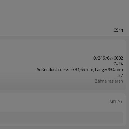
CS11
87246767-6602
Z=14
Außendurchmesser: 31,65 mm, Länge: 934 mm
5.7
Zähne rasieren
20CrMnTi
Aufkohlen
58-62HRC
MEHR
Kugelstrahlen