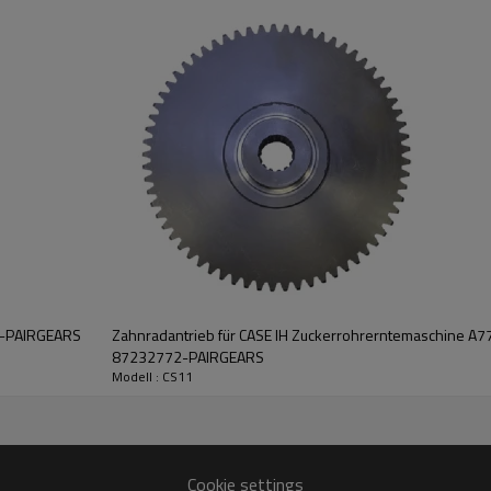
Es handelt sich um eine kritisc
Aufrechterhaltung der ordnung
landwirtschaftlicher Maschinen. 
des reibungslosen Betriebs des
Erntemaschine von entscheiden
Merkmale:
Pairgears ist bestrebt, seinen K
Getriebe, langlebige, geräuscha
Getriebeprodukte zu bieten.
Für ein Angebot oder weitere In
uns bitte und wir helfen Ihnen g
0-PAIRGEARS
Zahnradantrieb für CASE IH Zuckerrohrerntemaschine A
87232772-PAIRGEARS
Modell : CS11
Cookie settings