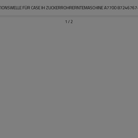
TIONSWELLE FÜR CASE IH ZUCKERROHRERNTEMASCHINE A7700 87246767
1
/
2