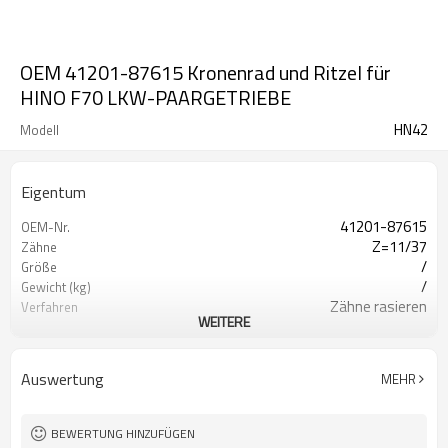
OEM 41201-87615 Kronenrad und Ritzel für
HINO F70 LKW-PAARGETRIEBE
HN42
Modell
Eigentum
41201-87615
OEM-Nr.
Z=11/37
Zähne
/
Größe
/
Gewicht (kg)
Zähne rasieren
Verfahren
WEITERE
20CrMnTi/ 8620
Material
Aufkohlen
Wärmebehandlung
HRC58-62
Härte
Auswertung
MEHR
Kugelstrahlen
Oberflächenbehandlung
BEWERTUNG HINZUFÜGEN