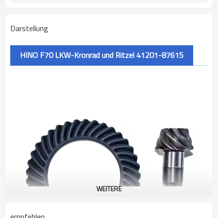
Darstellung
HINO F70 LKW-Kronrad und Ritzel 41201-87615
WEITERE
empfehlen