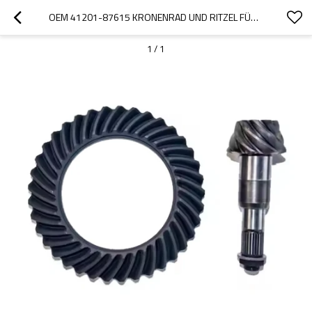
OEM 41201-87615 KRONENRAD UND RITZEL FÜR HINO F70 LKW-PAARGETRIEBE
1
/
1