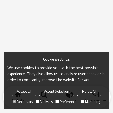
Cookie settings
We use cookies to provide you with the best possible
experience. They also allow us to analyze user behavior in
order to constantly improve the website for you.
Accept all
Accept Selection
Reject All
Startseite
Suche
Kategorie
Anfrage senden
Necessary
Analytics
Preferences
Marketing