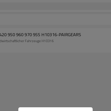
 4420 950 960 970 955 H10316-PAIRGEARS
ndwirtschaftlicher Fahrzeuge H10316