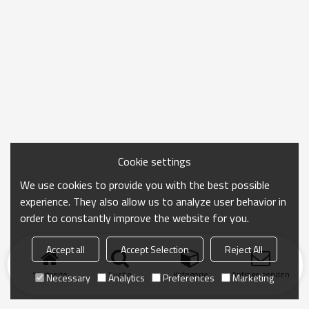
Cookie settings
We use cookies to provide you with the best possible
experience. They also allow us to analyze user behavior in
order to constantly improve the website for you.
Accept all
Accept Selection
Reject All
Startseite
Suche
Kategorie
Anfrage senden
Necessary
Analytics
Preferences
Marketing