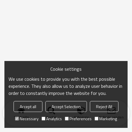
Cookie settings
We use cookies to provide you with the best possible
experience. They also allow us to analyze user behavior in
order to constantly improve the website for you.
Accept all
Accept Selection
Reject All
Startseite
Suche
Kategorie
Anfrage senden
Necessary
Analytics
Preferences
Marketing