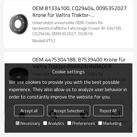
OEM 81334100, CQ29404, 0095352027
Krone für Valtra Traktor-
PAARZAHNRÄDER
Unterstützt universelle OEM-Codes für
landwirtschaftliche Fahrzeuge Crown 81334100,
CQ29404, 0095352027, 033616.
Modell:VT52
OEM 4475304188, 87539400 Krone für
Valtra Traktor-PAARZAHNRÄDER
Cookie settings
Unterstützt universelle OEM-Codes für
landwirtschaftliche Fahrzeuge Crown 4475304188,
We use cookies to provide you with the best possible
87539400.
experience. They also allow us to analyze user behavior in
Modell:VT54
order to constantly improve the website for you.
Accept all
Accept Selection
Reject All
Startseite
Suche
Kategorie
Anfrage senden
Necessary
Analytics
Preferences
Marketing