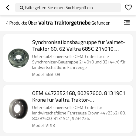
Bitte geben Sie einen Suchbegriff ein
Valtra Traktorgetriebe
4
Produkte Über
Gefunden
Synchronisationsbaugruppe für Valmet-
Traktor 60, 62 Valtra 685C 214010,
3314476-PAIRGEARS
Unterstützt universelle OEM-Codes für die
Synchronizer-Baugruppe 214010 und 3314476 für
landwirtschaftliche Fahrzeuge
Modell:SNVT09
OEM 4472352168, 80297600, 81319C1
Krone für Valtra Traktor-
PAARZAHNRÄDER
Unterstützt universelle OEM-Codes für
landwirtschaftliche Fahrzeuge Crown 4472352168,
80297600, 81319C1, 5234726.
Modell:VT53