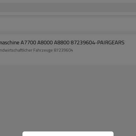
temaschine A7700 A8000 A8800 87239604-PAIRGEARS
landwirtschaftlicher Fahrzeuge 87239604