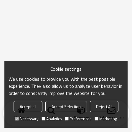
Cookie settings
We use cookies to provide you with the best possible
experience. They also allow us to analyze user behavior in
order to constantly improve the website for you.
Accept all
Accept Selection
Reject All
Startseite
Suche
Kategorie
Anfrage senden
Necessary
Analytics
Preferences
Marketing