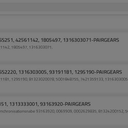
 16S251, 42561142, 1805497, 1316303071-PAIRGEARS
561142, 1805497, 1316303071.
 16S2220, 1316303005, 93191181, 1295190-PAIRGEARS
93191181, 1295190, 81323020078, 5001848755, 7421359133, 1316303005
6S151, 1313333001, 93163920-PAIRGEARS
besynchronisationsnabe 93163920, 0069909, 0002629835, 81324200152, 50