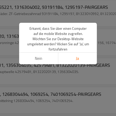
 16S221, 1316304002, 93191184, 1295197-PAIRGEARS
hnräder. ZF-Getriebezahnrad 93191184, 1295197, 81323010992, 813230200
Erkannt, dass Sie über einen Computer
auf die mobile Website zugreifen.
S220, 1316304168, 42540021-PAIRGEARS
Möchten Sie zur Desktop-Website
chronringe 42540021, 42549968, 42580131, 503484974, 1621156, 1677435
umgeleitet werden? Klicken Sie auf 'Ja', um
fortzufahren
Nein
Ja
1831, 1356304035, 42579481, 81322020139-PAIRGEARS
behauptwelle 42579481, 81322020139, 1356304035.
LVO, 1268304494, 1069254, 7401069254-PAIRGEARS
emittelring 1268304494, 1069254, 7401069254.