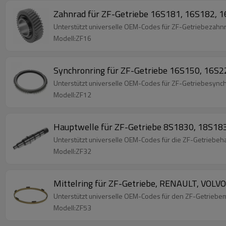
Zahnrad für ZF-Getriebe 16S181, 16S182,
Unterstützt universelle OEM-Codes für ZF-Getriebeza
Modell:ZF16
Synchronring für ZF-Getriebe 16S150, 16
Unterstützt universelle OEM-Codes für ZF-Getriebesyn
Modell:ZF12
Hauptwelle für ZF-Getriebe 8S1830, 18S
Unterstützt universelle OEM-Codes für die ZF-Getrie
Modell:ZF32
Mittelring für ZF-Getriebe, RENAULT, VO
Unterstützt universelle OEM-Codes für den ZF-Getrieb
Modell:ZF53