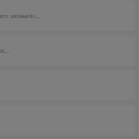
71, 5001848791......
.....