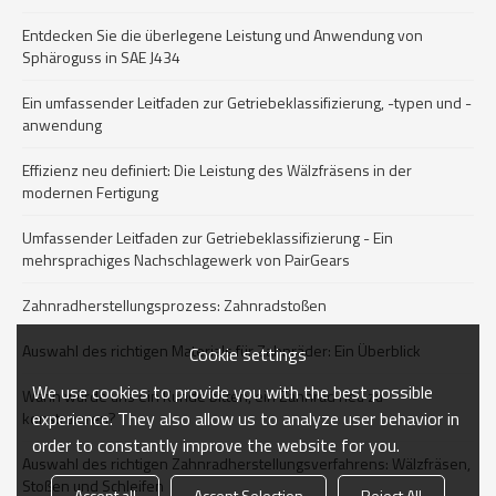
Entdecken Sie die überlegene Leistung und Anwendung von
Sphäroguss in SAE J434
Ein umfassender Leitfaden zur Getriebeklassifizierung, -typen und -
anwendung
Effizienz neu definiert: Die Leistung des Wälzfräsens in der
modernen Fertigung
Umfassender Leitfaden zur Getriebeklassifizierung - Ein
mehrsprachiges Nachschlagewerk von PairGears
Zahnradherstellungsprozess: Zahnradstoßen
Auswahl des richtigen Materials für Zahnräder: Ein Überblick
Cookie settings
We use cookies to provide you with the best possible
Wann würde uns ein Kunde bitten, ein Zahnrad neu zu
experience. They also allow us to analyze user behavior in
konstruieren?
order to constantly improve the website for you.
Auswahl des richtigen Zahnradherstellungsverfahrens: Wälzfräsen,
Stoßen und Schleifen
Accept all
Accept Selection
Reject All